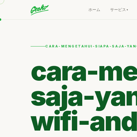
ホーム
サービス
CARA-MENGETAHUI-SIAPA-SAJA-YAN
cara-me
saja-ya
wifi-an