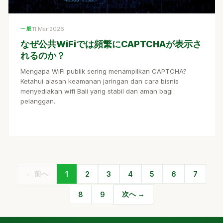
一般
11 Mar 2026
なぜ公共WiFiでは頻繁にCAPTCHAが表示さ
れるのか？
Mengapa WiFi publik sering menampilkan CAPTCHA?
Ketahui alasan keamanan jaringan dan cara bisnis
menyediakan wifi Bali yang stabil dan aman bagi
pelanggan.
← 前へ
1
2
3
4
5
6
7
次へ →
8
9