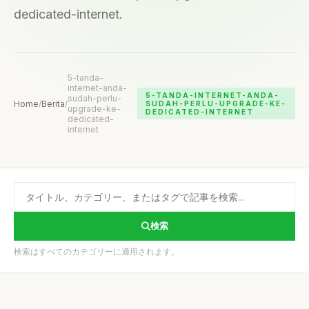
dedicated-internet.
5-tanda-
internet-anda-
5-TANDA-INTERNET-ANDA-
sudah-perlu-
Home
/
Berita
/
SUDAH-PERLU-UPGRADE-KE-
upgrade-ke-
DEDICATED-INTERNET
dedicated-
internet
検索
検索はすべてのカテゴリーに適用されます。