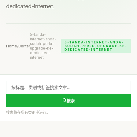
dedicated-internet.
5-tanda-
internet-anda-
5-TANDA-INTERNET-ANDA-
sudah-perlu-
Home
/
Berita
/
SUDAH-PERLU-UPGRADE-KE-
upgrade-ke-
DEDICATED-INTERNET
dedicated-
internet
搜索
搜索将在所有类别中进行。