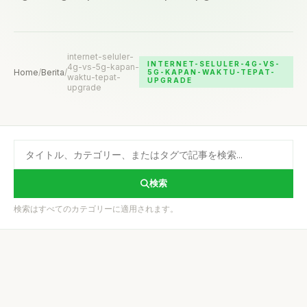
internet-seluler-
INTERNET-SELULER-4G-VS-
4g-vs-5g-kapan-
Home
/
Berita
/
5G-KAPAN-WAKTU-TEPAT-
waktu-tepat-
UPGRADE
upgrade
検索
検索はすべてのカテゴリーに適用されます。