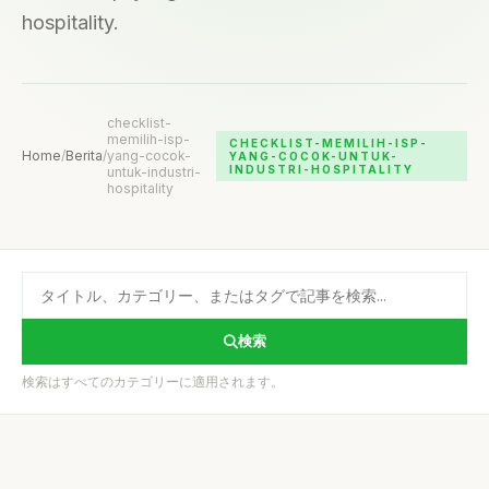
hospitality.
checklist-
memilih-isp-
CHECKLIST-MEMILIH-ISP-
Home
/
Berita
/
yang-cocok-
YANG-COCOK-UNTUK-
INDUSTRI-HOSPITALITY
untuk-industri-
hospitality
検索
検索はすべてのカテゴリーに適用されます。