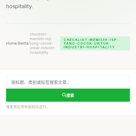
hospitality.
checklist-
memilih-isp-
CHECKLIST-MEMILIH-ISP-
Home
/
Berita
/
yang-cocok-
YANG-COCOK-UNTUK-
INDUSTRI-HOSPITALITY
untuk-industri-
hospitality
搜索
搜索将在所有类别中进行。