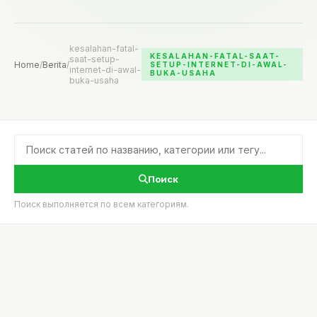
kesalahan-fatal-
KESALAHAN-FATAL-SAAT-
saat-setup-
Home
/
Berita
/
SETUP-INTERNET-DI-AWAL-
internet-di-awal-
BUKA-USAHA
buka-usaha
Поиск
Поиск выполняется по всем категориям.