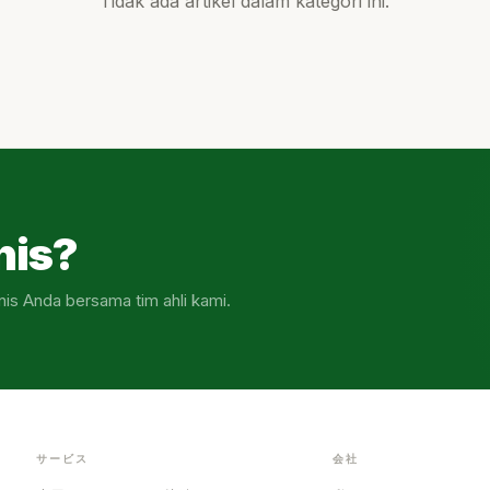
Tidak ada artikel dalam kategori ini.
nis?
nis Anda bersama tim ahli kami.
サービス
会社