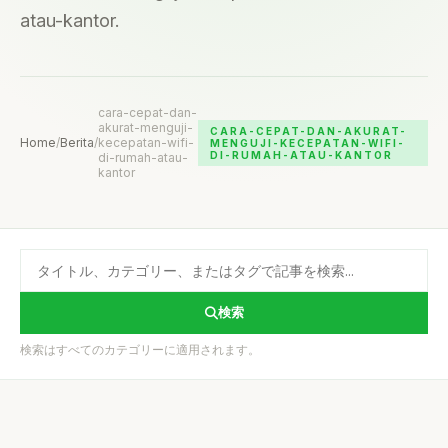
atau-kantor.
cara-cepat-dan-
akurat-menguji-
CARA-CEPAT-DAN-AKURAT-
Home
/
Berita
/
kecepatan-wifi-
MENGUJI-KECEPATAN-WIFI-
DI-RUMAH-ATAU-KANTOR
di-rumah-atau-
kantor
検索
検索はすべてのカテゴリーに適用されます。