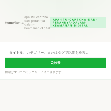
apa-itu-captcha-
APA-ITU-CAPTCHA-DAN-
dan-perannya-
Home
/
Berita
/
PERANNYA-DALAM-
dalam-
KEAMANAN-DIGITAL
keamanan-digital
検索
検索はすべてのカテゴリーに適用されます。