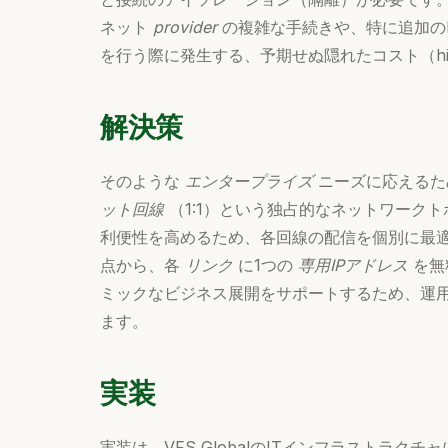
ネット
provider
の複雑な手続きや、特に追加の
を行う際に発生する、予期せぬ隠れたコスト（hid
解決策
そのような
エンタープライズ
ニーズに応えるた
ット回線
（1:1）という独占的なネットワーク
利便性を高めるため、各回線の配信を個別に最
点から、各
リンク
に1つの
専用IPアドレス
を無
ミックなビジネス展開をサポートするため、運
ます。
実装
実装は、VFS GlobalのITインフラストラ