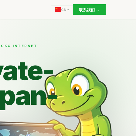
联系我们 →
CN
ECKO INTERNET
vate-
apan-