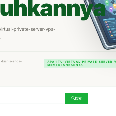
uhkannya
virtual-private-server-vps-
.
n-bisnis-anda-
APA-ITU-VIRTUAL-PRIVATE-SERVER-
MEMBUTUHKANNYA
搜索