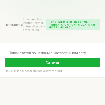
tips-memilih-
TIPS-MEMILIH-INTERNET-
internet-terbaik-
Home
/
Berita
/
TERBAIK-UNTUK-VILLA-DAN-
untuk-villa-dan-
HOTEL-DI-BALI
hotel-di-bali
Поиск
Поиск выполняется по всем категориям.