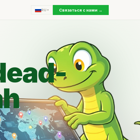
Связаться с нами →
RU
dead-
ah