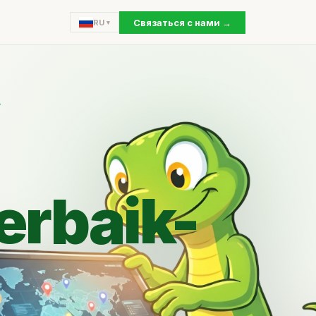
Связаться с нами →
RU
T
erbaik-