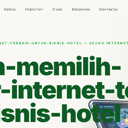
Кейсы
Новости
О нас
Вакансии
Контакты
NET-TERBAIK-UNTUK-BISNIS-HOTEL — GECKO INTERNE
-memilih-
-internet-t
snis-hotel