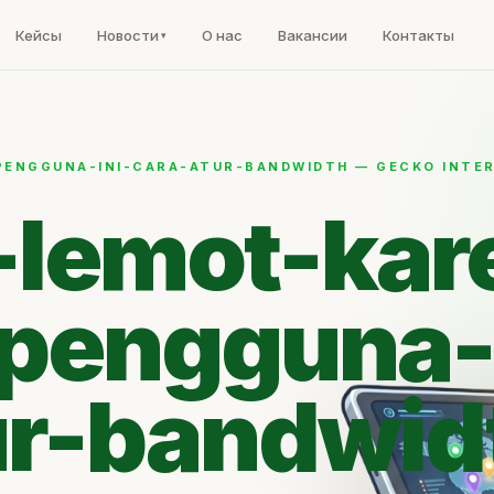
Кейсы
Новости
О нас
Вакансии
Контакты
PENGGUNA-INI-CARA-ATUR-BANDWIDTH — GECKO INTE
t-lemot-kar
pengguna-i
ur-bandwid