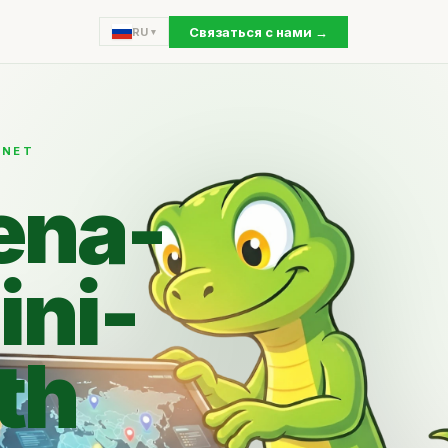
Связаться с нами →
RU
RNET
ena-
ni-
th