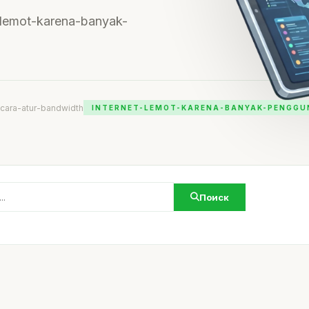
et-lemot-karena-banyak-
cara-atur-bandwidth
INTERNET-LEMOT-KARENA-BANYAK-PENGGU
Поиск