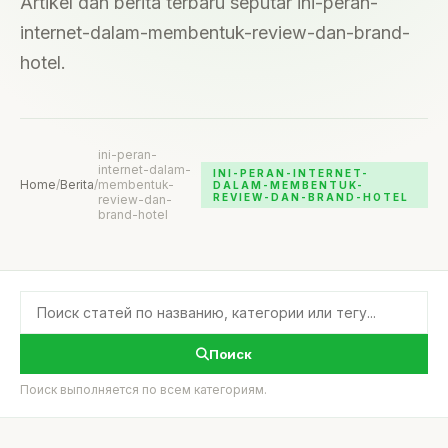
Artikel dan berita terbaru seputar ini-peran-
internet-dalam-membentuk-review-dan-brand-
hotel.
ini-peran-
internet-dalam-
INI-PERAN-INTERNET-
Home
/
Berita
/
membentuk-
DALAM-MEMBENTUK-
REVIEW-DAN-BRAND-HOTEL
review-dan-
brand-hotel
Поиск
Поиск выполняется по всем категориям.