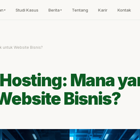
an
Studi Kasus
Berita
Tentang
Karir
Kontak
 untuk Website Bisnis?
 Hosting: Mana ya
Website Bisnis?