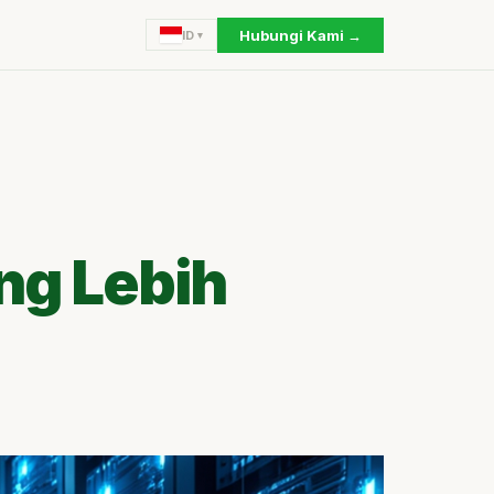
Hubungi Kami →
ID
ng Lebih