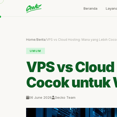
Beranda
Layan
Home
/
Berita
/
VPS vs Cloud Hosting: Mana yang Lebih Cocok
UMUM
VPS vs Cloud
Cocok untuk 
06 June 2026
Gecko Team