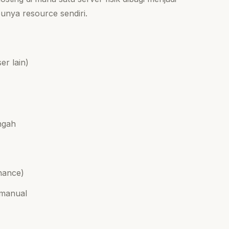
punya resource sendiri.
er lain)
ngah
nance)
e manual