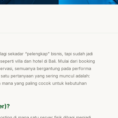
lagi sekadar “pelengkap” bisnis, tapi sudah jadi
eperti villa dan hotel di Bali. Mulai dari booking
eservasi, semuanya bergantung pada performa
ah satu pertanyaan yang sering muncul adalah:
an mana yang paling cocok untuk kebutuhan
er)?
sting di mana satu server fisik dibagi menjadi