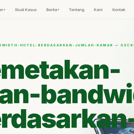
an
Studi Kasus
Berita
Tentang
Karir
Kontak
WIDTH-HOTEL-BERDASARKAN-JUMLAH-KAMAR — GECK
emetakan-
an-bandwi
erdasarkan