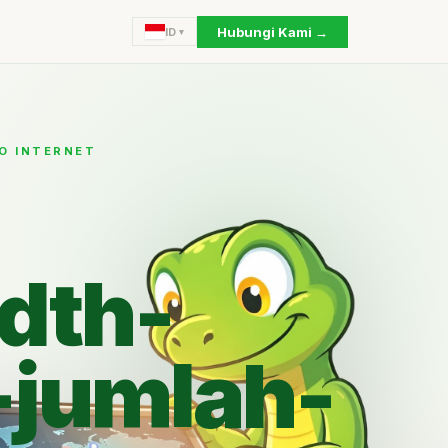
Hubungi Kami →
ID
O INTERNET
dth-
-jumlah-