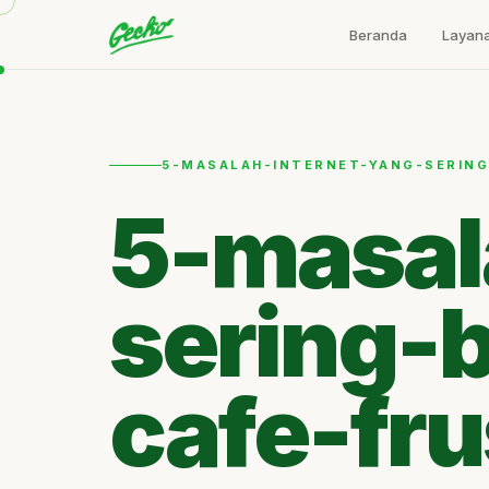
Beranda
Layan
5-MASALAH-INTERNET-YANG-SERING
5-masal
sering-b
cafe-fru