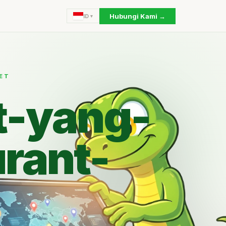
Hubungi Kami →
ID
ET
t-yang-
urant-