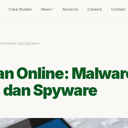
Case Studies
News
About Us
Careers
Contact
ansomware, dan Spyware
n Online: Malware
 dan Spyware