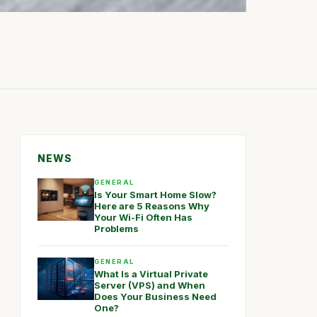
NEWS
GENERAL
Is Your Smart Home Slow?
Here are 5 Reasons Why
Your Wi-Fi Often Has
Problems
GENERAL
What Is a Virtual Private
Server (VPS) and When
Does Your Business Need
One?