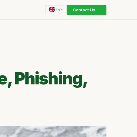
Contact Us →
EN
, Phishing,