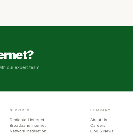
ernet?
ith our expert team.
SERVICES
COMPANY
Dedicated Internet
About Us
Broadband Internet
Careers
Network Installation
Blog & News