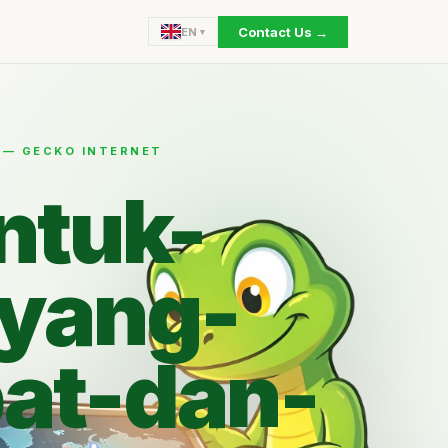
Contact Us →
EN
 — GECKO INTERNET
ntuk-
-yang-
at-dan-