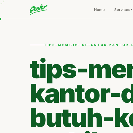
Home
Services
TIPS-MEMILIH-ISP-UNTUK-KANTOR-
tips-me
kantor-
butuh-k