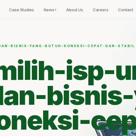
Case Studies
News
About Us
Careers
Contact
DAN-BISNIS-YANG-BUTUH-KONEKSI-CEPAT-DAN-STABIL
milih-isp-u
dan-bisnis
oneksi-cep