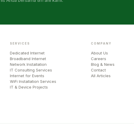
nis Anda bersama tim ahli kami.
SERVICES
COMPANY
Dedicated Internet
About Us
Broadband Internet
Careers
Network Installation
Blog & News
IT Consulting Services
Contact
Internet for Events
All Articles
WiFi Installation Services
IT & Device Projects