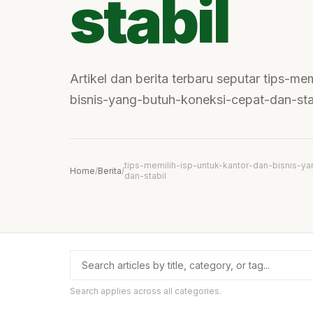
stabil
Artikel dan berita terbaru seputar tips-me
bisnis-yang-butuh-koneksi-cepat-dan-stab
tips-memilih-isp-untuk-kantor-dan-bisnis-y
Home
/
Berita
/
dan-stabil
Search applies across all categories.