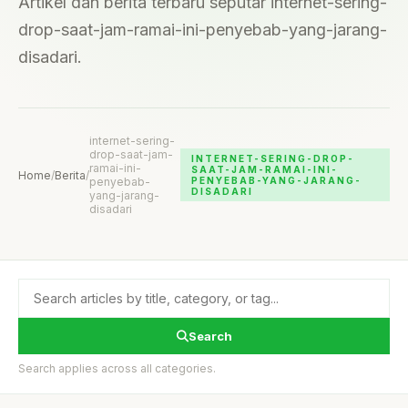
Artikel dan berita terbaru seputar internet-sering-
drop-saat-jam-ramai-ini-penyebab-yang-jarang-
disadari.
internet-sering-
drop-saat-jam-
INTERNET-SERING-DROP-
ramai-ini-
SAAT-JAM-RAMAI-INI-
Home
/
Berita
/
penyebab-
PENYEBAB-YANG-JARANG-
DISADARI
yang-jarang-
disadari
Search
Search applies across all categories.