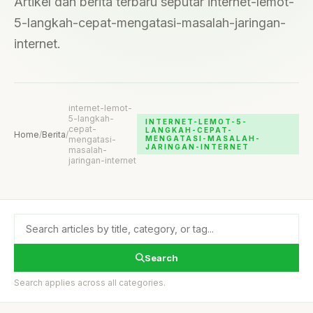
Artikel dan berita terbaru seputar internet-lemot-
5-langkah-cepat-mengatasi-masalah-jaringan-
internet.
internet-lemot-
5-langkah-
INTERNET-LEMOT-5-
cepat-
LANGKAH-CEPAT-
Home
/
Berita
/
mengatasi-
MENGATASI-MASALAH-
JARINGAN-INTERNET
masalah-
jaringan-internet
Search
Search applies across all categories.