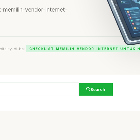
st-memilih-vendor-internet-
tality-di-bali
CHECKLIST-MEMILIH-VENDOR-INTERNET-UNTUK-H
Search