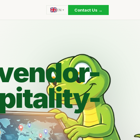
Contact Us →
EN
-vendor-
itality-