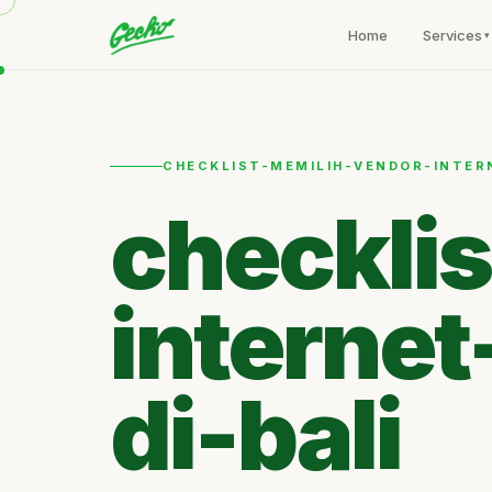
Home
Services
CHECKLIST-MEMILIH-VENDOR-INTER
checkli
internet
di-bali