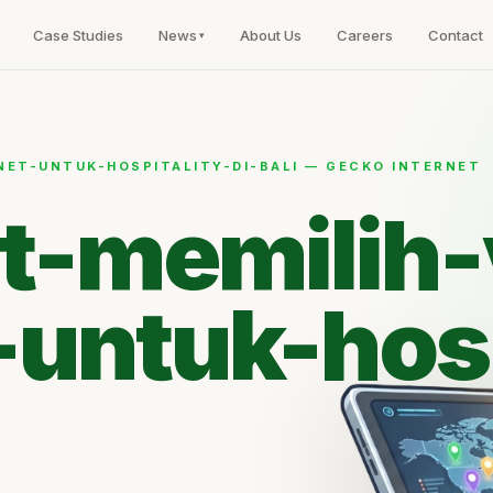
Case Studies
News
About Us
Careers
Contact
NET-UNTUK-HOSPITALITY-DI-BALI — GECKO INTERNET
st-memilih
-untuk-hosp