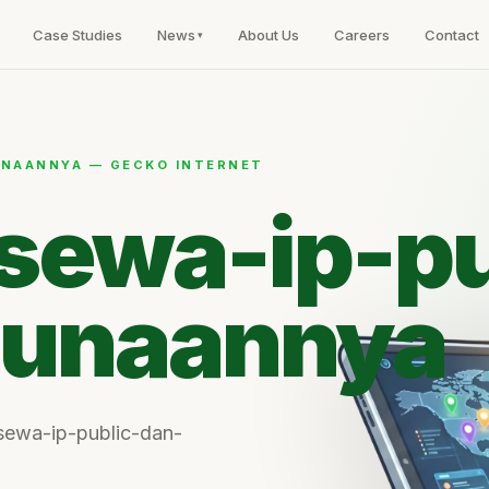
Case Studies
News
About Us
Careers
Contact
UNAANNYA — GECKO INTERNET
-sewa-ip-pu
gunaannya
u-sewa-ip-public-dan-