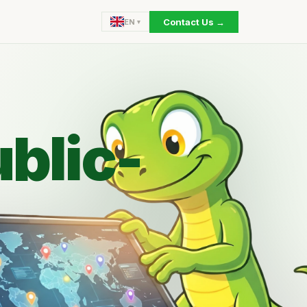
Contact Us →
EN
blic-