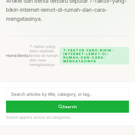
Artikel dan berita terbaru seputar 7-faktor-yang-
bikin-internet-lemot-di-rumah-dan-cara-
mengatasinya.
7-faktor-yang-
7-FAKTOR-YANG-BIKIN-
bikin-internet-
INTERNET-LEMOT-DI-
Home
/
Berita
/
lemot-di-rumah-
RUMAH-DAN-CARA-
dan-cara-
MENGATASINYA
mengatasinya
Search
Search applies across all categories.