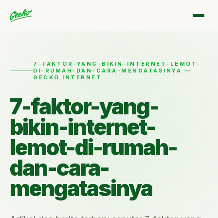
7-FAKTOR-YANG-BIKIN-INTERNET-LEMOT-
DI-RUMAH-DAN-CARA-MENGATASINYA —
GECKO INTERNET
7-faktor-yang-
bikin-internet-
lemot-di-rumah-
dan-cara-
mengatasinya