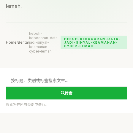
lemah.
heboh-
kebocoran-data-
HEBOH-KEBOCORAN-DATA-
Home
/
Berita
/
jadi-sinyal-
JADI-SINYAL-KEAMANAN-
CYBER-LEMAH
keamanan-
cyber-lemah
搜索
搜索将在所有类别中进行。