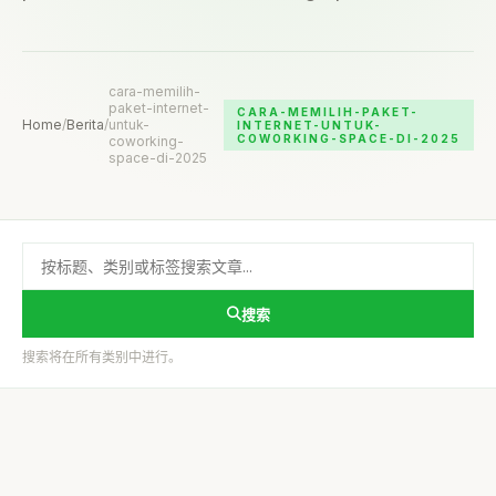
cara-memilih-
paket-internet-
CARA-MEMILIH-PAKET-
Home
/
Berita
/
untuk-
INTERNET-UNTUK-
COWORKING-SPACE-DI-2025
coworking-
space-di-2025
搜索
搜索将在所有类别中进行。